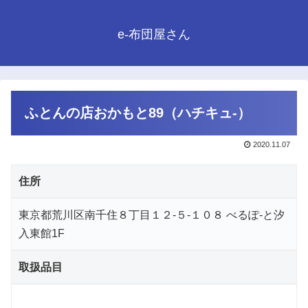
e-布団屋さん
ふとんの店おかもと89（ハチキュ-）
2020.11.07
住所
東京都荒川区南千住８丁目１２-５-１０８ べるぽ-と汐
入東館1F
取扱品目